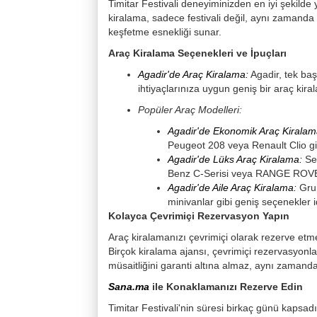
Timitar Festivali deneyiminizden en iyi şekilde
kiralama, sadece festivali değil, aynı zamanda
keşfetme esnekliği sunar.
Araç Kiralama Seçenekleri ve İpuçları
Agadir'de Araç Kiralama:
Agadir, tek ba
ihtiyaçlarınıza uygun geniş bir araç kir
Popüler Araç Modelleri:
Agadir'de Ekonomik Araç Kiralam
Peugeot 208 veya Renault Clio g
Agadir'de Lüks Araç Kiralama:
Se
Benz C-Serisi veya RANGE ROVER
Agadir'de Aile Araç Kiralama:
Gru
minivanlar gibi geniş seçenekler i
Kolayca Çevrimiçi Rezervasyon Yapın
Araç kiralamanızı çevrimiçi olarak rezerve etm
Birçok kiralama ajansı, çevrimiçi rezervasyonlar
müsaitliğini garanti altına almaz, aynı zamanda 
Sana.ma
ile Konaklamanızı Rezerve Edin
Timitar Festivali'nin süresi birkaç günü kapsadı