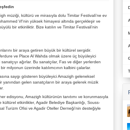
eşfedin
 müziği, kültürü ve mirasıyla dolu Timitar Festivali'ne ev
 Mohammed VI'nin yüksek himayesi altında gerçekleşir ve
lü bir etkinliktir. Bize katılın ve Timitar Festivali'nin
A
larını bir araya getiren büyük bir kültürel sergidir.
Verdure ve Place Al Wahda olmak üzere üç büyüleyici
sanatçıyı ağırlar. Bu sanatçılar, Fas ve diğer yerlerden
 bir milyonun üzerinde katılımcının kalbini çalarlar.
rasına saygı gösteren büyüleyici Amazigh geleneksel
bir yanından gelen sanatçıların bir araya gelerek müzik
ar.
n her edisyonu, Amazigh kültürünün tanıtımı ve korunmasıyla
r ve kültürel etkinlikler, Agadir Belediye Başkanlığı, Souss-
l Turizm Ofisi ve Agadir Oteller Derneği'nin desteğiyle