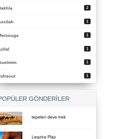
Dakhla
2
Assilah
1
Merzouga
1
zilal
1
Guelmim
1
Tafraout
1
POPÜLER GÖNDERILER
tepeleri deve trek
Legzira Plajı