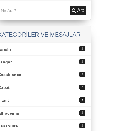
Ara
KATEGORILER VE MESAJLAR
Agadir
1
Tanger
1
Casablanca
2
Rabat
2
iznit
3
Alhoceima
1
Essaouira
1