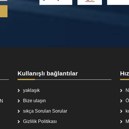
Kullanışlı bağlantılar
Hız
yaklaşık
N
Bize ulaşın
Ö
EN
sıkça Sorulan Sorular
k
Gizlilik Politikası
M