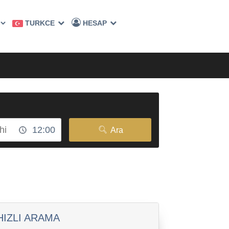
TURKCE
HESAP
Ara
HIZLI ARAMA