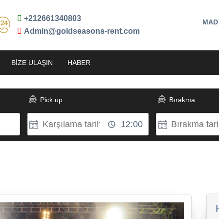
+212661340803
Admin@goldseasons-rent.com
BIZE ULAŞIN
HABER
Pick up
Bırakma