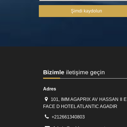
Şimdi kaydolun
Bizimle
iletişime geçin
Adres
101, IMM AGAPRIX AV HASSAN II 
FACE D HOTEL ATLANTIC AGADIR
+212661340803