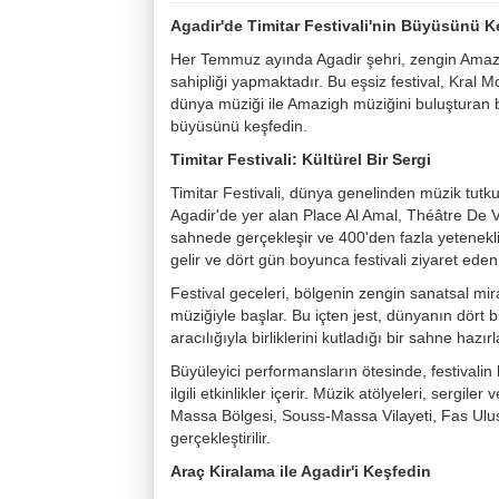
Agadir'de Timitar Festivali'nin Büyüsünü K
Her Temmuz ayında Agadir şehri, zengin Amazigh
sahipliği yapmaktadır. Bu eşsiz festival, Kral
dünya müziği ile Amazigh müziğini buluşturan büyü
büyüsünü keşfedin.
Timitar Festivali: Kültürel Bir Sergi
Timitar Festivali, dünya genelinden müzik tutkun
Agadir'de yer alan Place Al Amal, Théâtre De 
sahnede gerçekleşir ve 400'den fazla yetenekli 
gelir ve dört gün boyunca festivali ziyaret eden
Festival geceleri, bölgenin zengin sanatsal mi
müziğiyle başlar. Bu içten jest, dünyanın dört 
aracılığıyla birliklerini kutladığı bir sahne hazırl
Büyüleyici performansların ötesinde, festivali
ilgili etkinlikler içerir. Müzik atölyeleri, sergile
Massa Bölgesi, Souss-Massa Vilayeti, Fas Ulusa
gerçekleştirilir.
Araç Kiralama ile Agadir'i Keşfedin